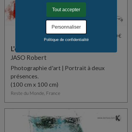
Tout accepter
Personnaliser
4 750,00 €
Politique de confidentialité
L'énigme de l'Absence
JASO Robert
Photographie d'art | Portrait à deux
présences.
(100 cm x 100 cm)
Reste du Monde, France