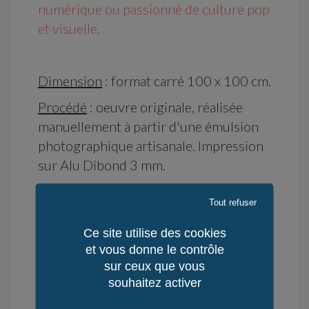
numérique ou passionné de culture pop
et visuelle.
Dimension
: format carré 100 x 100 cm.
Procédé
: oeuvre originale, réalisée
manuellement à partir d'une émulsion
photographique artisanale. Impression
sur Alu Dibond 3 mm.
Cadre américain en alu noir.
Tout refuser
Ce site utilise des cookies
et vous donne le contrôle
sur ceux que vous
Disponibilité : en stock
souhaitez activer
Délai d'Expédition : 7 jours
Délai de Rétractation : 14 jours