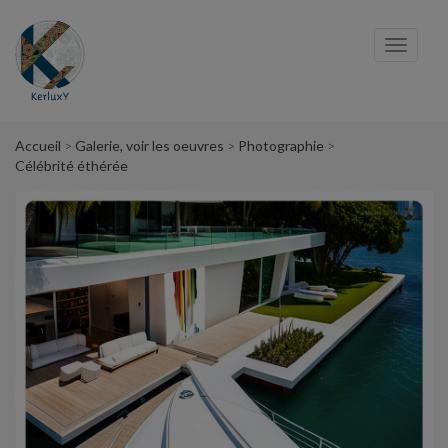
Panneau de gestion des cookies
Toggl
navig
Accueil
Galerie, voir les oeuvres
Photographie
Célébrité éthérée