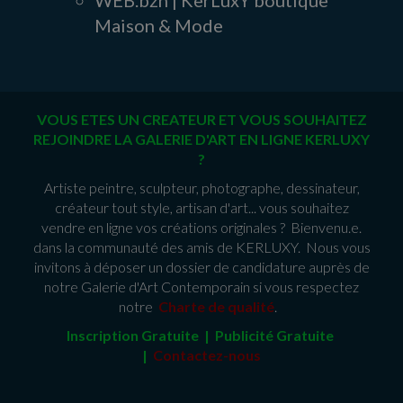
WEB.bzh | KerLuxY boutique
Maison & Mode
VOUS ETES UN CREATEUR ET VOUS SOUHAITEZ
REJOINDRE LA GALERIE D'ART EN LIGNE KERLUXY
?
Artiste peintre, sculpteur, photographe, dessinateur,
créateur tout style, artisan d'art... vous souhaitez
vendre en ligne vos créations originales ? Bienvenu.e.
dans la communauté des amis de KERLUXY. Nous vous
invitons à déposer un dossier de candidature auprès de
notre Galerie d'Art Contemporain si vous respectez
notre
Charte de qualité
.
Inscription Gratuite | Publicité Gratuit
e
|
Contactez-nous