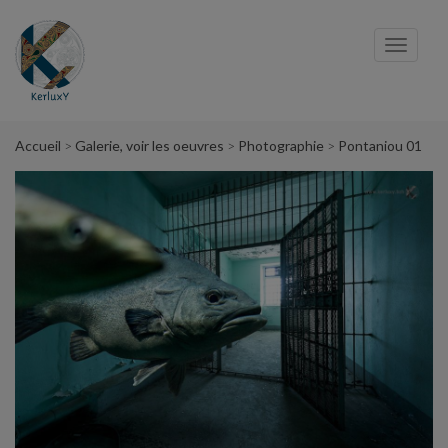
Panneau de gestion des cookies
Toggl
navig
Accueil
Galerie, voir les oeuvres
Photographie
Pontaniou 01