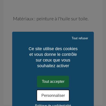
Matériaux : peinture à l'huile sur toile.
Disponibilité : immédiate
Tout refuser
Délai d'Expédition : 5 jours
Ce site utilise des cookies
Délai de Rétractation : 14 jours
et vous donne le contrôle
Lieu de fabrication : reste du monde -
sur ceux que vous
France
souhaitez activer
Mode de fabrication : manuel
Quantité / Monde : 1
Tout accepter
Quantité / KerLuxY : 1
.
Personnaliser
Déduction fiscale pour l'achat d’œuvres d'Art. En savoir plus.
Politique de confidentialité