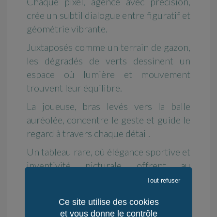
Chaque pixel, agencé avec précision,
crée un subtil dialogue entre figuratif et
géométrie vibrante.
Juxtaposés comme un terrain de gazon,
les dégradés de verts dessinent un
espace où lumière et mouvement
trouvent leur équilibre.
La joueuse, bras levés vers la balle
auréolée, concentre le geste et guide le
regard à travers chaque détail.
Un tableau rare, où élégance sportive et
inventivité picturale offrent au
collectionneur une toile monumentale
Tout refuser
dont le vert devient l'architecture
Ce site utilise des cookies
même de l'oeuvre.
et vous donne le contrôle