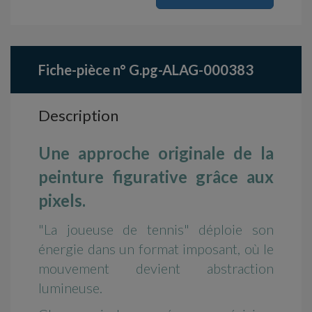
Fiche-pièce n° G.pg-ALAG-000383
Description
Une approche originale de la
peinture figurative grâce aux
pixels.
"La joueuse de tennis" déploie son
énergie dans un format imposant, où le
mouvement devient abstraction
lumineuse.