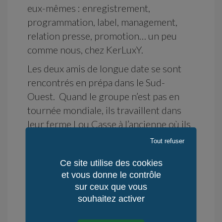
eux-mêmes : enregistrement,
programmation, label, management,
relation presse, promotion… un peu
comme nous, chez KerLuxY.
Les deux amis de longue date se sont
rencontrés en prépa dans le Sud-
Ouest. Quand le groupe n’est pas en
tournée mondiale, ils travaillent dans
leur ferme Lou Casse à l’ancienne où ils
élèvent des centaines d’oies et
Tout refuser
produisent foie gras, rillettes, confits.
Ce site utilise des cookies
et vous donne le contrôle
sur ceux que vous
Des airs de blues chantés par Laurent
souhaitez activer
Lacrouts, à la césure vocale riche, au
timbre rare et puissant.