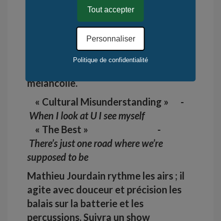
Perfectionniste, le brio de ses quatre
Tout accepter
guitares ne fait qu'un avec sa
passion.
Personnaliser
Les sons du violoncelle et du violon
Politique de confidentialité
tissent parfois un écrin de
mélancolie.
« Cultural Misunderstanding » -
When I look at U I see myself
« The Best » -
There’s just one road where we’re
supposed to be
Mathieu Jourdain rythme les airs ; il
agite avec douceur et précision les
balais sur la batterie et les
percussions. Suivra un show