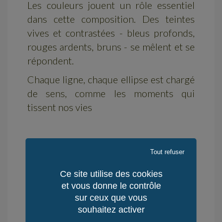
Les couleurs jouent un rôle essentiel
dans cette composition. Des teintes
vives et contrastées - bleus profonds,
rouges ardents, bruns - se mêlent et se
répondent.
Chaque ligne, chaque ellipse est chargé
de sens, comme les moments qui
tissent nos vies
Histoire de famille, père et fils.
Tout refuser
Ce site utilise des cookies
Matière : peinture acrylique sur toile
et vous donne le contrôle
sur ceux que vous
souhaitez activer
Disponibilité : en stock