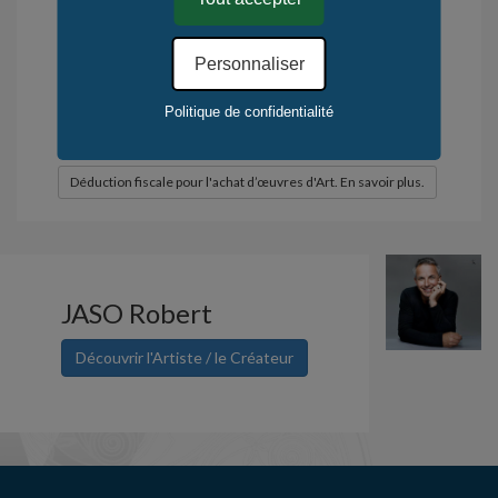
Mode de fabrication : manuel, émulsion
photographique artisanale
Personnaliser
Quantité / Monde : 1
Politique de confidentialité
Quantité / KerLuxY : 1
.
Déduction fiscale pour l'achat d’œuvres d'Art. En savoir plus.
JASO Robert
Découvrir l'Artiste / le Créateur