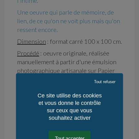
l'intime.
Une oeuvre qui parle de mémoire, de
lien, de ce qu'on ne voit plus mais qu'on
ressent encore.
Dimension
: format carré 100 x 100 cm.
Procédé
: oeuvre originale, réalisée
manuellement à partir d'une émulsion
photographique artisanale sur Papier
Fine Art et contrecollée sur Dibond.
Tout refuser
Ce site utilise des cookies
Disponibilité : en stock
et vous donne le contrôle
sur ceux que vous
Délai d'Expédition : 7 jours
souhaitez activer
Délai de Rétractation : 14 jours
Lieu de fabrication : Reste du Monde -
France
Tout accepter