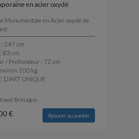
poraine en acier oxydé
re Monumentale en Acier oxydé de
ard
 : 247 cm
: 83 cm
r / Profondeur : 72 cm
environ 100 kg
 D'ART UNIQUE
tland-Bretagne
00 €
Ajouter au panier