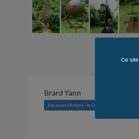
Ce site
Brard Yann
Découvrir l'Artiste / le Créateur