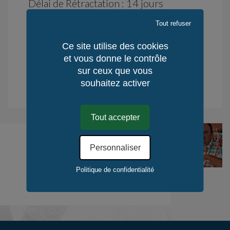
Délai de Rétractation : 14 jours
Lieu de fabrication : Celtland-Bretagne
Tout refuser
Mode de fabrication : Manuel
Quantité / Monde : 1
Ce site utilise des cookies
et vous donne le contrôle
Quantité / KerLuxY : 1
sur ceux que vous
.
souhaitez activer
Déduction fiscale pour l'achat d’œuvres d'Art. En savoir plus.
Tout accepter
Paugam Daniel
Personnaliser
Politique de confidentialité
Découvrir l'Artiste / le Créateur