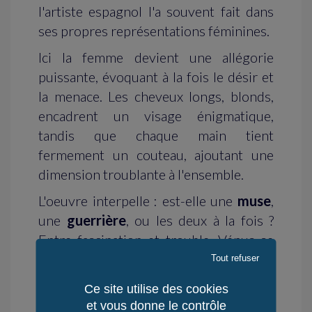
l'artiste espagnol l'a souvent fait dans
ses propres représentations féminines.
Ici la femme devient une allégorie
puissante, évoquant à la fois le désir et
la menace. Les cheveux longs, blonds,
encadrent un visage énigmatique,
tandis que chaque main tient
fermement un couteau, ajoutant une
dimension troublante à l'ensemble.
L'oeuvre interpelle : est-elle une
muse
,
une
guerrière
, ou les deux à la fois ?
Entre fascination et trouble, Vénus se
positionne comme une incarnation
Tout refuser
contemporaine de la beauté armée,
Ce site utilise des cookies
prête à se défendre ou à conquérir
.
et vous donne le contrôle