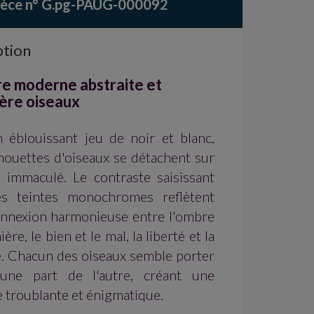
ièce n° G.pg-PAUG-000092
ption
re moderne abstraite et
ière oiseaux
 éblouissant jeu de noir et blanc,
houettes d'oiseaux se détachent sur
 immaculé. Le contraste saisissant
es teintes monochromes reflètent
connexion harmonieuse entre l'ombre
ière, le bien et le mal, la liberté et la
é. Chacun des oiseaux semble porter
une part de l'autre, créant une
 troublante et énigmatique.