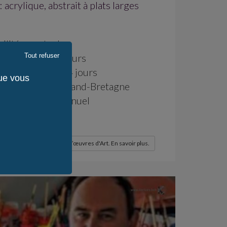
 acrylique, abstrait à plats larges
ilité : en stock
Expédition : 15 jours
Tout refuser
 Rétractation : 14 jours
que vous
fabrication : Celtland-Bretagne
fabrication : Manuel
 / Monde : 1
 / KerLuxY : 1
ction fiscale pour l'achat d’œuvres d'Art. En savoir plus.