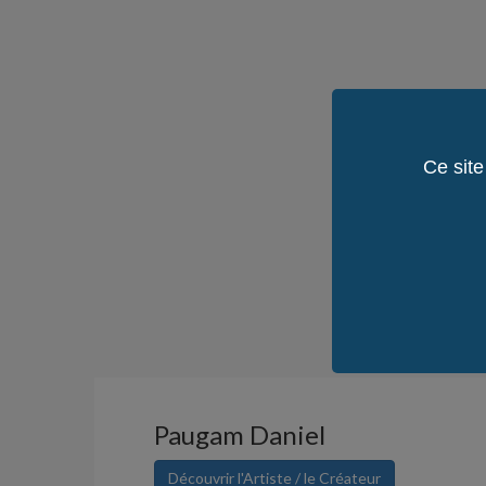
Ce site
Paugam Daniel
Découvrir l'Artiste / le Créateur