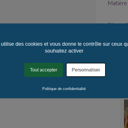
Matière :
Disponib
Délai d'
Délai de
 utilise des cookies et vous donne le contrôle sur ceux 
Lieu de 
souhaitez activer
Mode de 
Quantité
Tout accepter
Personnaliser
Quantité
.
Dédu
Politique de confidentialité