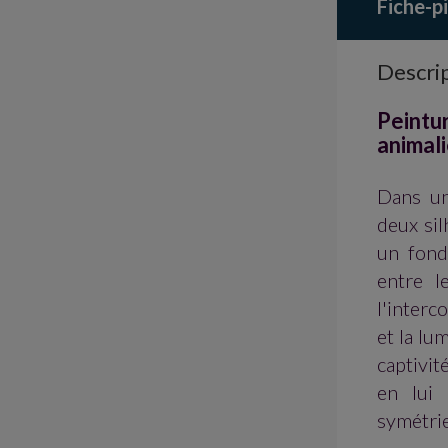
Fiche-p
Descri
Peintu
animal
Dans un
deux sil
un fond
entre l
l'inter
et la lum
captivit
en lui 
symétrie