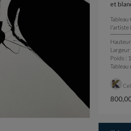
et blan
Tableau
l'artist
Hauteur
Largeur 
Poids : 
Tableau
Cel
800,00