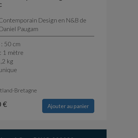
c
 Contemporain Design en N&B de
e Daniel Paugam
 : 50 cm
: 1 mètre
1,2 kg
 unique
tland-Bretagne
 €
Ajouter au panier