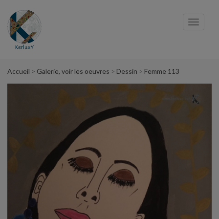
Panneau de gestion des cookies
Toggl
navig
Accueil
Galerie, voir les oeuvres
Dessin
Femme 113