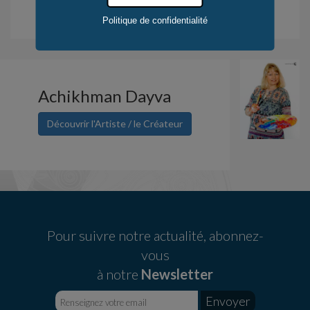
Déduction fiscale pour l'achat d’œuvres d'Art. En savoir plus.
Politique de confidentialité
Achikhman Dayva
Découvrir l'Artiste / le Créateur
Pour suivre notre actualité, abonnez-
vous
à notre
Newsletter