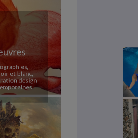
oeuvres
tographies,
noir et blanc,
ration design
temporaines.