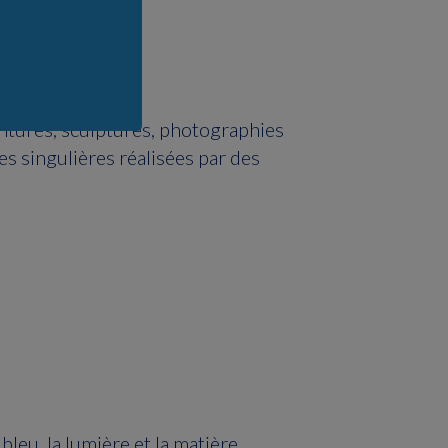
intures, sculptures, photographies
es singulières réalisées par des
bleu, la lumière et la matière