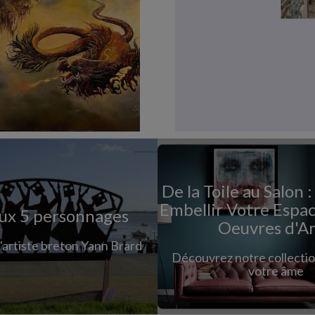
De la Toile au Salon
Embellir Votre Espac
ux 5 personnages
Oeuvres d'Ar
'artiste breton Yann Brard
Découvrez notre collection
votre âme