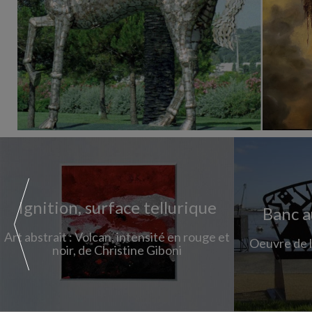
Ignition, surface tellurique
Banc a
Art abstrait : Volcan, intensité en rouge et
Oeuvre de l
noir, de Christine Giboni