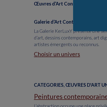
Œuvres d’Art Contemporaines pour
Galerie d’Art Contemporain en li
La Galerie KerLuxY présente une sél
d’art, dessins contemporains, art dig
artistes émergents ou reconnus.
Choisir un univers
CATEGORIES, ŒUVRES D'ART U
Peintures contemporain
L’abstraction occupe une place privil