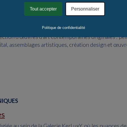
 sublimer votre Intérieur
Tout accepter
Personnaliser
gne
Politique de confidentialité
ection d’œuvres d’art contemporaines originales : pe
ital, assemblages artistiques, création design et œuvr
NIQUES
es
égiée au sein de la Galerie KerLuxY, où les nuances de 