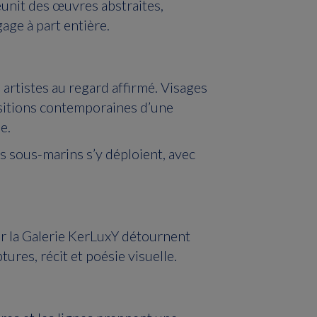
éunit des œuvres abstraites,
gage à part entière.
s artistes au regard affirmé. Visages
ositions contemporaines d’une
e.
s sous-marins s’y déploient, avec
par la Galerie KerLuxY détournent
ures, récit et poésie visuelle.