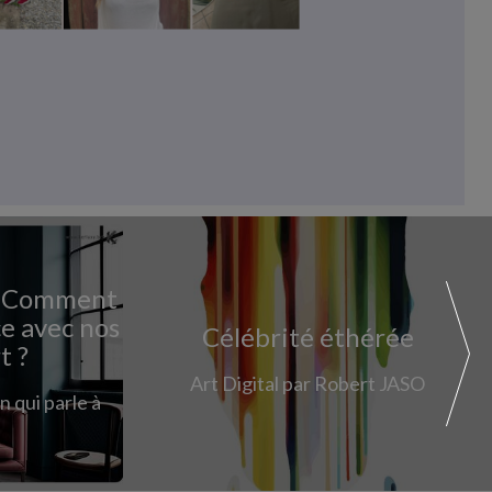
 : Comment
e avec nos
Célébrité éthérée
t ?
Art Digital par Robert JASO
 qui parle à