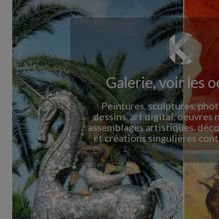
Galerie, voir les 
Peintures, sculptures, pho
dessins, art digital, oeuvres 
assemblages artistiques, déco
et créations singulières con