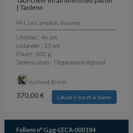
Taol-chevr en an difetisted pastel
| Taolenn
M-L Le Campion, livourez
Uhelder : 46 sm
Ledander : 33 sm
Pouez : 600 g
Taolenn unan - Degasadenn digoust
Keltland, Breizh
370,00 €
Lakaat e-barzh ar baner
Follenn n° G.pg-LECA-000184