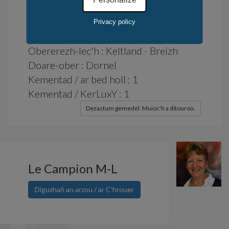
Dioueradus : e stok
Kasadenn : 4 devezh
Privacy policy
Distroadenn : 14 devezh
Obererezh-lec'h : Keltland - Breizh
Doare-ober : Dornel
Kementad / ar bed holl : 1
Kementad / KerLuxY : 1
Dezastum gemedel. Muioc'h a ditouroù.
Le Campion M-L
Diguzhañ an arzou / ar C'hrouer