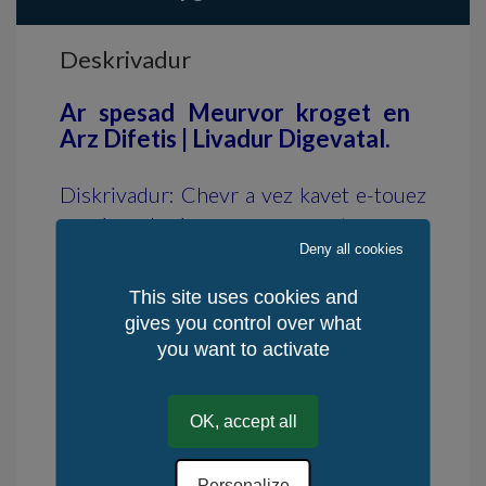
Deskrivadur
Ar spesad Meurvor kroget en
Arz Difetis | Livadur Digevatal.
Diskrivadur: Chevr a vez kavet e-touez
ar reier e-kreiz ar mor sorennet.
Deny all cookies
This site uses cookies and
Livadur teknikoù kemmesket (akrilik
gives you control over what
hag eoul) war lien lin.
you want to activate
Dibar ha dieil eo.
Testeni a vo roet.
OK, accept all
Personalize