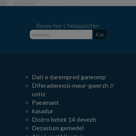
Resev hor c'helaoulizher
Dait e darempred ganeomp
Diferadennoù-meur-gwerzh //
ostiz
Paeamant
kasadur
Distro betek 14 devezh
Dezastum gemedel