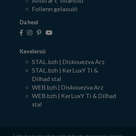
Alioù ar c' hliantoù
Follenn gelaouiñ
Da heul
Keveleroù
STAL.bzh | Diskouezva Arz
STAL.bzh | KerLuxY Ti &
Dilhad stal
WEB.bzh | Diskouezva Arz
WEB.bzh | KerLuxY Ti & Dilhad
stal
Fellout a ra deoc'h gwerzhañ hoc'h oberennoù-arz rak: