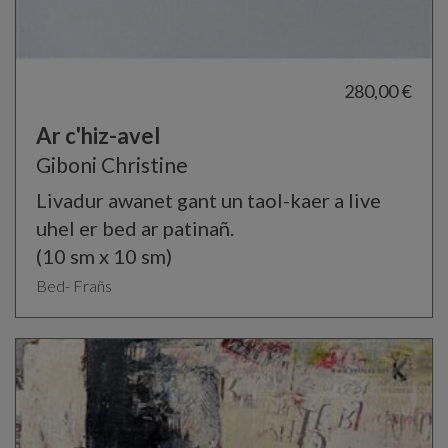
280,00 €
Ar c'hiz-avel
Giboni Christine
Livadur awanet gant un taol-kaer a live
uhel er bed ar patinañ.
(10 sm x 10 sm)
Bed- Frañs