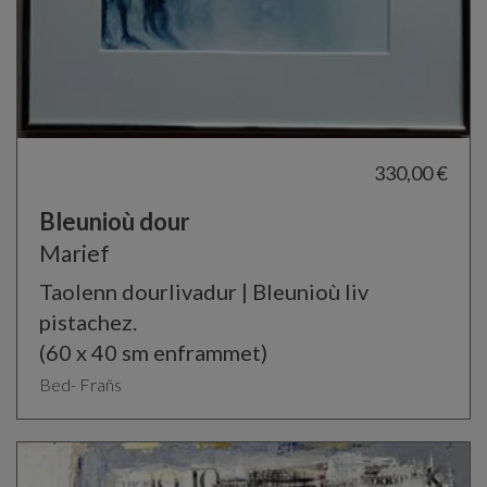
330,00 €
Bleunioù dour
Marief
Taolenn dourlivadur | Bleunioù liv
pistachez.
(60 x 40 sm enframmet)
Bed- Frañs