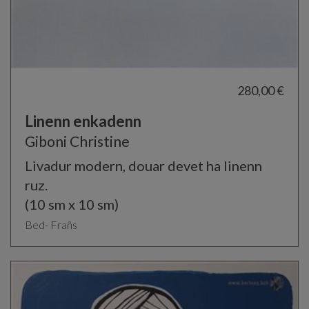
280,00 €
Linenn enkadenn
Giboni Christine
Livadur modern, douar devet ha linenn
ruz.
(10 sm x 10 sm)
Bed- Frañs