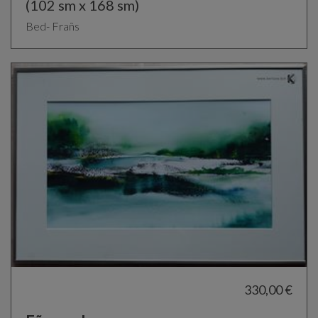
(102 sm x 168 sm)
Bed- Frañs
330,00 €