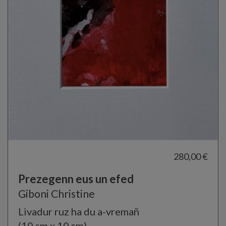
280,00 €
Prezegenn eus un efed
Giboni Christine
Livadur ruz ha du a-vremañ
(10 sm x 10 sm)