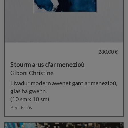
280,00 €
Stourm a-us d'ar menezioù
Giboni Christine
Livadur modern awenet gant ar menezioù,
glas ha gwenn.
(10 sm x 10 sm)
Bed- Frañs