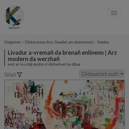
Cookies management panel
Toggl
navig
Degemer
Diskouezva Arz, Gwelet an oberennoù
livadur
Livadur a-vremañ da brenañ enlinenn | Arz
modern da werzhañ
evit ar re a blij dezho ti disheñvel ha dibar
Silañ