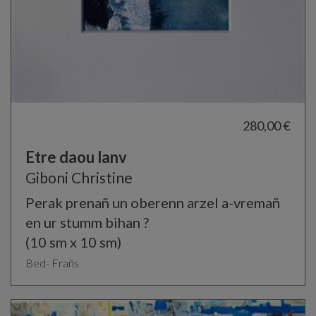
280,00 €
Etre daou lanv
Giboni Christine
Perak prenañ un oberenn arzel a-vremañ
en ur stumm bihan ?
(10 sm x 10 sm)
Bed- Frañs