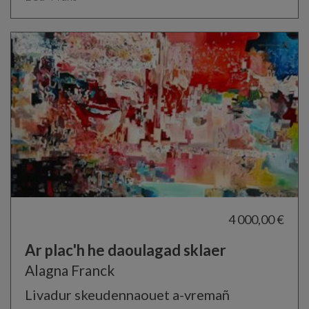
4 000,00 €
Ar plac'h he daoulagad sklaer
Alagna Franck
Livadur skeudennaouet a-vremañ