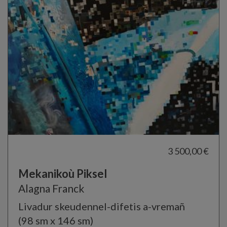
3 500,00 €
Mekanikoù Piksel
Alagna Franck
Livadur skeudennel-difetis a-vremañ
(98 sm x 146 sm)