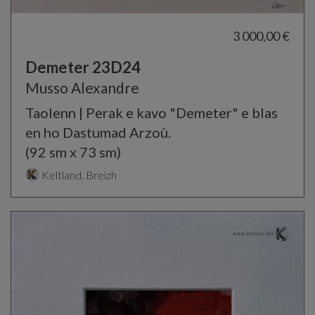
3 000,00 €
Demeter 23D24
Musso Alexandre
Taolenn | Perak e kavo "Demeter" e blas
en ho Dastumad Arzoù.
(92 sm x 73 sm)
Keltland, Breizh