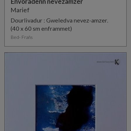
Eñvoradenn nevezamzer
Marief
Dourlivadur : Gweledva nevez-amzer.
(40 x 60 sm enframmet)
Bed- Frañs