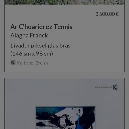
3 500,00 €
Ar C'hoarierez Tennis
Alagna Franck
Livadur piksel glas bras
(146 sm x 98 sm)
Keltland, Breizh