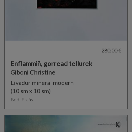
280,00 €
Enflammiñ, gorread tellurek
Giboni Christine
Livadur mineral modern
(10 sm x 10 sm)
Bed- Frañs