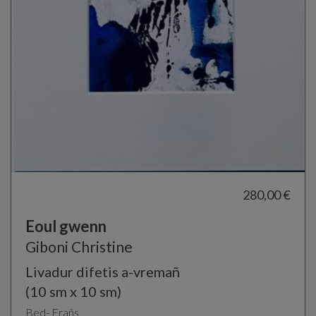
280,00 €
Eoul gwenn
Giboni Christine
Livadur difetis a-vremañ
(10 sm x 10 sm)
Bed- Frañs