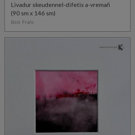
Livadur skeudennel-difetis a-vremañ
(90 sm x 146 sm)
Bed- Frañs