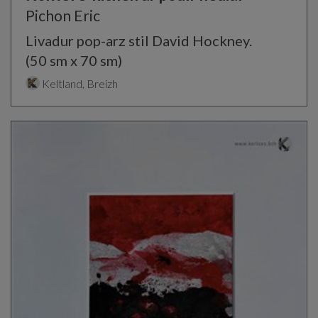
Pichon Eric
Livadur pop-arz stil David Hockney.
(50 sm x 70 sm)
Keltland, Breizh