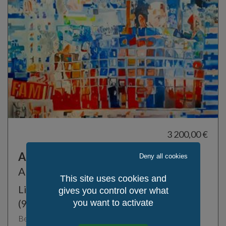
3 200,00 €
Ar Familh
Deny all cookies
Alagna Franck
This site uses cookies and
Livadur skeudennel-difetis a-vremañ
gives you control over what
(90 sm x 146 sm)
you want to activate
Bed- Frañs