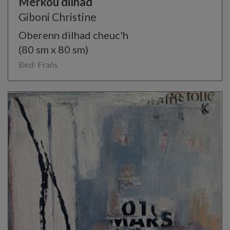
Merkoù dilhad
Giboni Christine
Oberenn dilhad cheuc'h
(80 sm x 80 sm)
Bed- Frañs