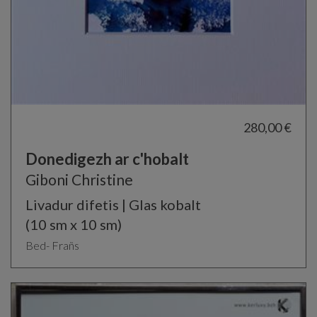
280,00 €
Donedigezh ar c'hobalt
Giboni Christine
Livadur difetis | Glas kobalt
(10 sm x 10 sm)
Bed- Frañs