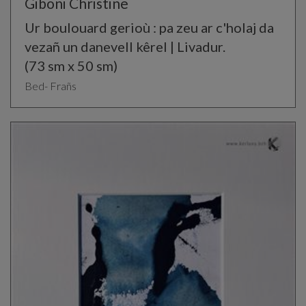
Giboni Christine
Ur boulouard gerioù : pa zeu ar c'holaj da
vezañ un danevell kêrel | Livadur.
(73 sm x 50 sm)
Bed- Frañs