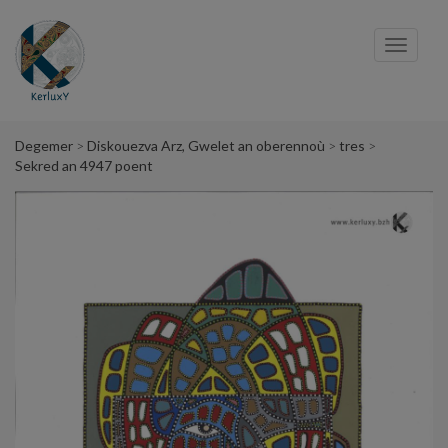
Cookies management panel
Toggl
navig
Degemer
Diskouezva Arz, Gwelet an oberennoù
tres
Sekred an 4947 poent