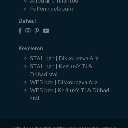
Alioù ar c' hliantoù
Follenn gelaouiñ
Da heul
Keveleroù
STAL.bzh | Diskouezva Arz
STAL.bzh | KerLuxY Ti &
Dilhad stal
WEB.bzh | Diskouezva Arz
WEB.bzh | KerLuxY Ti & Dilhad
stal
Fellout a ra deoc'h gwerzhañ hoc'h oberennoù-arz rak: