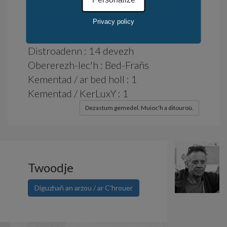
Dioueradus : e stok
Privacy policy
Kasadenn : 10 devezh
Distroadenn : 14 devezh
Obererezh-lec'h : Bed-Frañs
Kementad / ar bed holl : 1
Kementad / KerLuxY : 1
Dezastum gemedel. Muioc'h a ditouroù.
Twoodje
Diguzhañ an arzou / ar C'hrouer