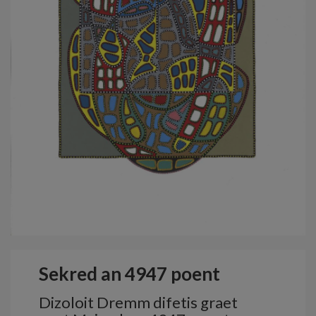
Sekred an 4947 poent
Dizoloit Dremm difetis graet