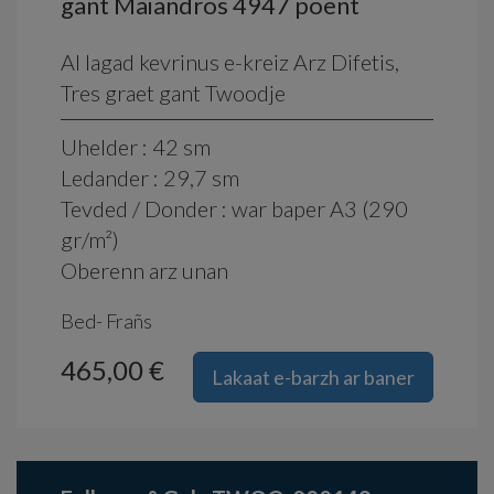
gant Maiandros 4947 poent
Al lagad kevrinus e-kreiz Arz Difetis,
Tres graet gant Twoodje
Uhelder : 42 sm
Ledander : 29,7 sm
Tevded / Donder : war baper A3 (290
gr/m²)
Oberenn arz unan
Bed- Frañs
465,00 €
Lakaat e-barzh ar baner