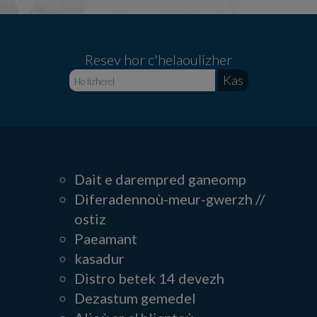
Resev hor c'helaoulizher
Dait e darempred ganeomp
Diferadennoù-meur-gwerzh //
ostiz
Paeamant
kasadur
Distro betek 14 devezh
Dezastum gemedel