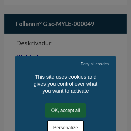
Follenn n° G.sc-MYLE-000049
Deskrivadur
Kinkladur gwenn.
Deny all cookies
Delwenning gwenn Maouez Belle
This site uses cookies and
Epoque.
gives you control over what
Poltred maouez Mare Meur e pri
you want to activate
gwenn.
OK, accept all
Dioueradus : e stok
Personalize
Kasadenn : 20 devezh