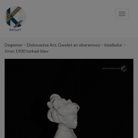
Cookies management panel
Toggl
navig
Degemer
Diskouezva Arz, Gwelet an oberennoù
kizelladur
Itron 1900 torkad-blev