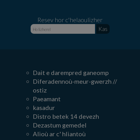
Resev hor c'helaoulizher
Dait e darempred ganeomp
Diferadennoù-meur-gwerzh //
ostiz
Paeamant
kasadur
Distro betek 14 devezh
Dezastum gemedel
Alioù ar c' hliantoù