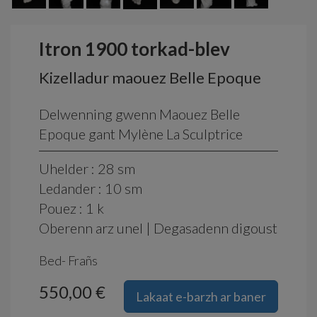
Itron 1900 torkad-blev
Kizelladur maouez Belle Epoque
Delwenning gwenn Maouez Belle
Epoque gant Mylène La Sculptrice
Uhelder : 28 sm
Ledander : 10 sm
Pouez : 1 k
Oberenn arz unel | Degasadenn digoust
Bed- Frañs
550,00 €
Lakaat e-barzh ar baner