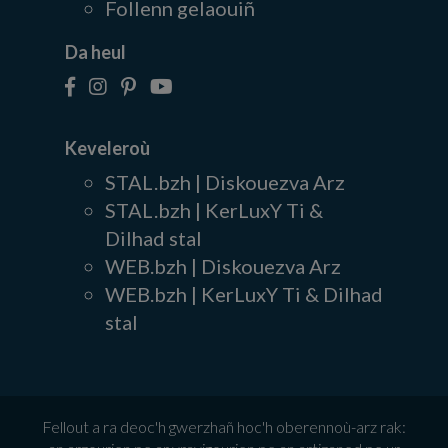
Follenn gelaouiñ
Da heul
Keveleroù
STAL.bzh | Diskouezva Arz
STAL.bzh | KerLuxY Ti &
Dilhad stal
WEB.bzh | Diskouezva Arz
WEB.bzh | KerLuxY Ti & Dilhad
stal
Fellout a ra deoc'h gwerzhañ hoc'h oberennoù-arz rak: