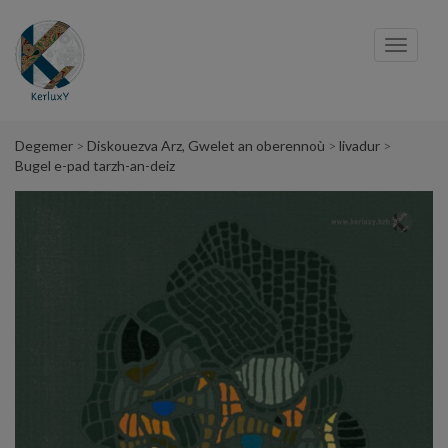
Cookies management panel
Toggl
navig
Degemer
Diskouezva Arz, Gwelet an oberennoù
livadur
Bugel e-pad tarzh-an-deiz