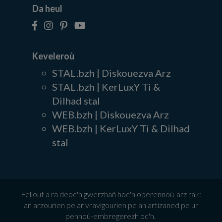
Da heul
Keveleroù
STAL.bzh | Diskouezva Arz
STAL.bzh | KerLuxY Ti &
Dilhad stal
WEB.bzh | Diskouezva Arz
WEB.bzh | KerLuxY Ti & Dilhad
stal
Fellout a ra deoc'h gwerzhañ hoc'h oberennoù-arz rak:
an arzourien pe ar vravigourien pe an artizaned pe ur
pennoù-embregerezh oc'h.