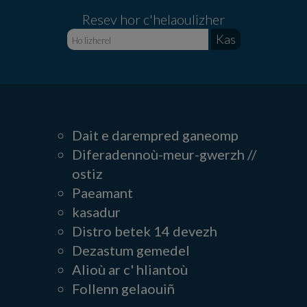
Resev hor c'helaoulizher
Dait e darempred ganeomp
Diferadennoù-meur-gwerzh //
ostiz
Paeamant
kasadur
Distro betek 14 devezh
Dezastum gemedel
Alioù ar c' hliantoù
Follenn gelaouiñ