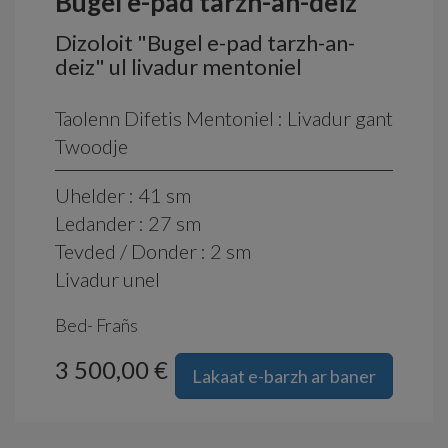
Bugel e-pad tarzh-an-deiz
Dizoloit "Bugel e-pad tarzh-an-
deiz" ul livadur mentoniel
Taolenn Difetis Mentoniel : Livadur gant
Twoodje
Uhelder : 41 sm
Ledander : 27 sm
Tevded / Donder : 2 sm
Livadur unel
Bed- Frañs
3 500,00 €
Lakaat e-barzh ar baner