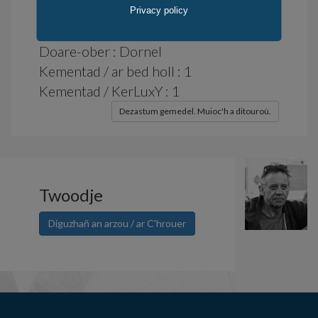
Distroadenn : 14 devezh
Privacy policy
Obererezh-lec'h : Bed-Frañs
Doare-ober : Dornel
Kementad / ar bed holl : 1
Kementad / KerLuxY : 1
Dezastum gemedel. Muioc'h a ditouroù.
Twoodje
Diguzhañ an arzou / ar C'hrouer