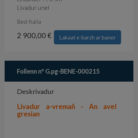
Livadur unel
Bed-Italia
2 900,00 €
Lakaat e-barzh ar baner
Follenn n° G.pg-BENE-000215
Deskrivadur
Livadur a-vremañ - An avel
gresian