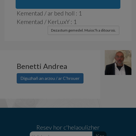
Obererezh-lec'h : Bed - Italia
Kementad / ar bed holl : 1
Kementad / KerLuxY : 1
Dezastum gemedel. Muioc'h a ditouroù.
Benetti Andrea
Diguzhañ an arzou / ar C'hrouer
Resev hor c'helaoulizher