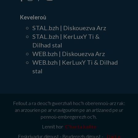
Keveleroù
STAL.bzh | Diskouezva Arz
STAL.bzh | KerLuxY Ti &
Dilhad stal
WEB.bzh | Diskouezva Arz
WEB.bzh | KerLuxY Ti & Dilhad
stal
Fellout a ra deoc'h gwerzhañ hoc'h oberennoù-arz rak:
an arzourien pe ar vravigourien pe an artizaned pe ur
pennoù-embregerezh oc'h.
Lennit hor
C'harta kalite
Enskrivadur digoust - Bruderezh digoust -
Dait e