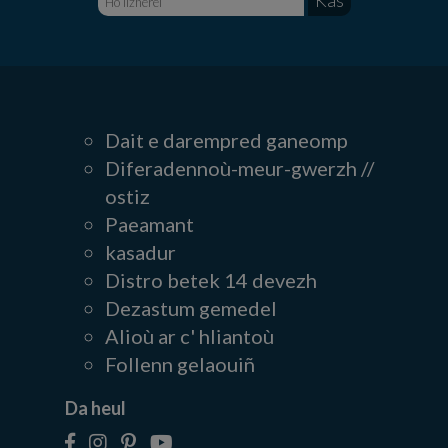
Dait e darempred ganeomp
Diferadennoù-meur-gwerzh //
ostiz
Paeamant
kasadur
Distro betek 14 devezh
Dezastum gemedel
Alioù ar c' hliantoù
Follenn gelaouiñ
Da heul