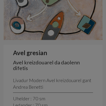
Avel gresian
Avel kreizdouarel da daolenn
difetis
Livadur Modern Avel kreizdouarel gant
Andrea Benetti
Uhelder : 70 sm
Ledander : 70 sm