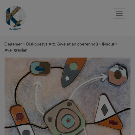
Cookies management panel
Toggl
navig
Degemer
Diskouezva Arz, Gwelet an oberennoù
livadur
Avel gresian