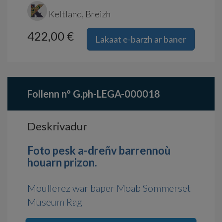
Keltland, Breizh
422,00 €
Lakaat e-barzh ar baner
Follenn n° G.ph-LEGA-000018
Deskrivadur
Foto pesk a-dreñv barrennoù
houarn prizon.
Moullerez war baper Moab Sommerset
Museum Rag