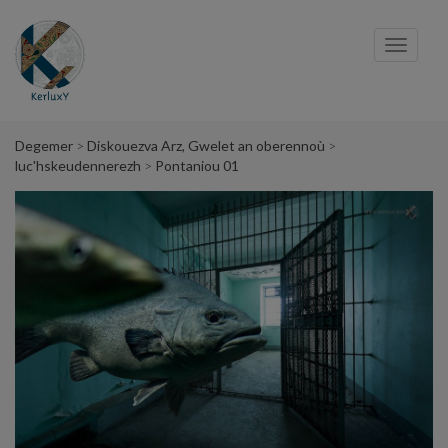
Cookies management panel
Toggl
navig
Degemer
Diskouezva Arz, Gwelet an oberennoù
luc'hskeudennerezh
Pontaniou 01