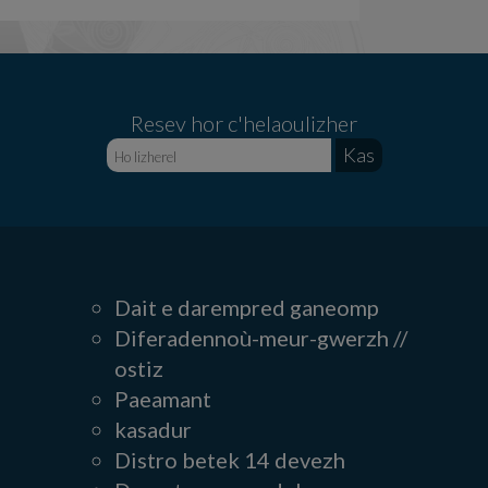
Resev hor c'helaoulizher
Dait e darempred ganeomp
Diferadennoù-meur-gwerzh //
ostiz
Paeamant
kasadur
Distro betek 14 devezh