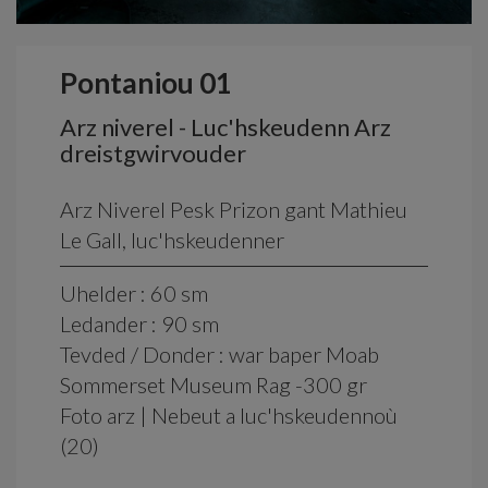
Pontaniou 01
Arz niverel - Luc'hskeudenn Arz
dreistgwirvouder
Arz Niverel Pesk Prizon gant Mathieu
Le Gall, luc'hskeudenner
Uhelder : 60 sm
Ledander : 90 sm
Tevded / Donder : war baper Moab
Sommerset Museum Rag -300 gr
Foto arz | Nebeut a luc'hskeudennoù
(20)