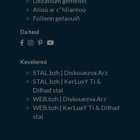
Dezastum gemedel
Alioù ar c' hliantoù
Follenn gelaouiñ
Da heul
Keveleroù
STAL.bzh | Diskouezva Arz
STAL.bzh | KerLuxY Ti &
Dilhad stal
WEB.bzh | Diskouezva Arz
WEB.bzh | KerLuxY Ti & Dilhad
stal