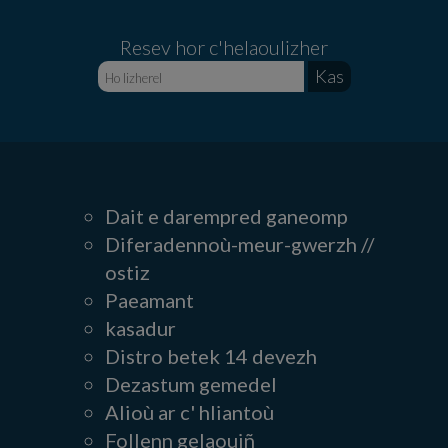
Resev hor c'helaoulizher
Dait e darempred ganeomp
Diferadennoù-meur-gwerzh //
ostiz
Paeamant
kasadur
Distro betek 14 devezh
Dezastum gemedel
Alioù ar c' hliantoù
Follenn gelaouiñ