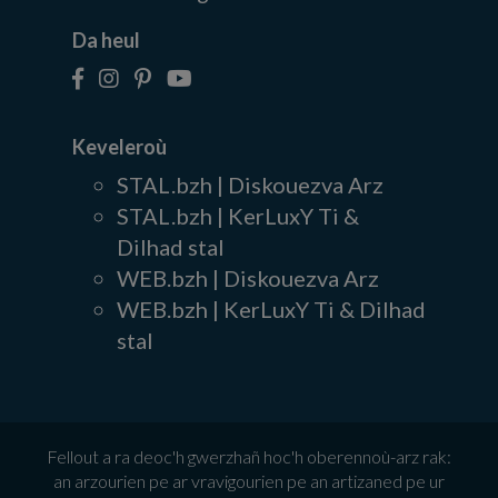
Da heul
Keveleroù
STAL.bzh | Diskouezva Arz
STAL.bzh | KerLuxY Ti &
Dilhad stal
WEB.bzh | Diskouezva Arz
WEB.bzh | KerLuxY Ti & Dilhad
stal
Fellout a ra deoc'h gwerzhañ hoc'h oberennoù-arz rak:
an arzourien pe ar vravigourien pe an artizaned pe ur