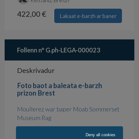
Keltland, Breizh
422,00 €
Lakaat e-barzh ar baner
Follenn n° G.ph-LEGA-000023
Deskrivadur
Foto baot a baleata e-barzh
prizon Brest
Moullerez war baper Moab Sommerset
Museum Rag
Deny all cookies