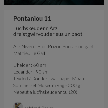
Pontaniou 11
Luc'hskeudenn Arz
dreistgwirvouder eus un baot
Arz Niverel Baot Prizon Pontaniou gant
Mathieu Le Gall
Uhelder : 60 sm
Ledander : 90 sm
Tevded / Donder : war paper Moab
Sommerset Museum Rag - 300 gr
Nebeut a luc'hskeudennoù (20)